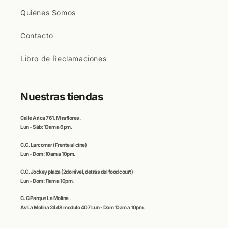
Quiénes Somos
Contacto
Libro de Reclamaciones
Nuestras tiendas
Calle
Arica
761. Miraflores.
Lun - Sáb: 10am a 6pm.
C.C
. Larcomar
(Frente al cine)
Lun - Dom: 10am a 10pm.
C.C.
Jockey plaza (
2do nivel, detrás del food court)
Lun - Dom: 11am a 10pm.
C. C
Parque La Molina
.
Av La Molina 2448 modulo 407 Lun - Dom 10am a 10pm.