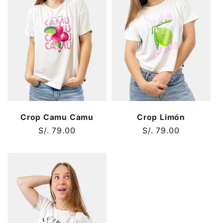
i
ó
n
:
Crop Camu Camu
Crop Limón
Precio
S/. 79.00
Precio
S/. 79.00
habitual
habitual