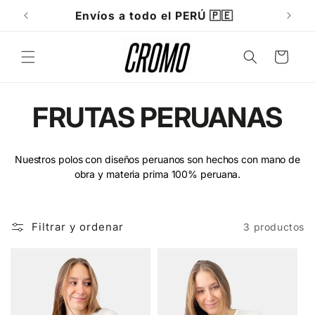
Ir
directamente
Envíos a todo el PERÚ 🇵🇪
al contenido
Carrito
C
FRUTAS PERUANAS
o
Nuestros polos con diseños peruanos son hechos con mano de
l
obra y materia prima 100% peruana.
e
Filtrar y ordenar
3 productos
c
c