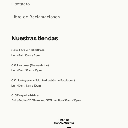
Contacto
Libro de Reclamaciones
Nuestras tiendas
Calle
Arica
761. Miraflores.
Lun - Sáb: 10am a 6pm.
C.C
. Larcomar
(Frente al cine)
Lun - Dom: 10am a 10pm.
C.C.
Jockey plaza (
2do nivel, detrás del food court)
Lun - Dom: 11am a 10pm.
C. C
Parque La Molina
.
Av La Molina 2448 modulo 407 Lun - Dom 10am a 10pm.