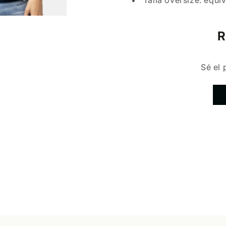
Talla oversize: equiv
R
Sé el 