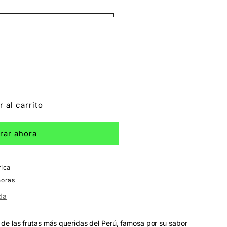
 al carrito
rar ahora
rica
horas
da
de las frutas más queridas del Perú, famosa por su sabor