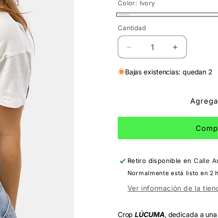
Color:
Ivory
Ivory
Cantidad
Cantidad
Reducir
Aumentar
cantidad
cantidad
para
para
Bajas existencias: quedan 2
Crop
Crop
Lúcuma
Lúcuma
Agregar
Comp
Retiro disponible en
Calle A
Normalmente está listo en 2 
Ver información de la tien
Crop
LÚCUMA
,
dedicada a una 