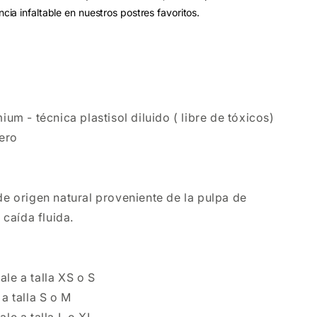
ia infaltable en nuestros postres favoritos.
mium - técnica plastisol diluido ( libre de tóxicos)
ero
 de origen natural proveniente de la pulpa de
 caída fluida.
ale a talla XS o S
 a talla S o M