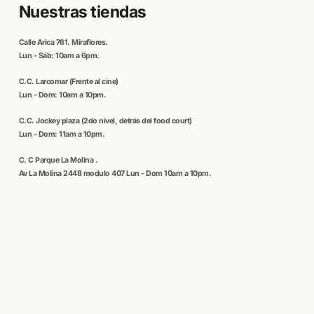
Nuestras tiendas
Calle
Arica
761. Miraflores.
Lun - Sáb: 10am a 6pm.
C.C
. Larcomar
(Frente al cine)
Lun - Dom: 10am a 10pm.
C.C.
Jockey plaza (
2do nivel, detrás del food court)
Lun - Dom: 11am a 10pm.
C. C
Parque La Molina
.
Av La Molina 2448 modulo 407 Lun - Dom 10am a 10pm.