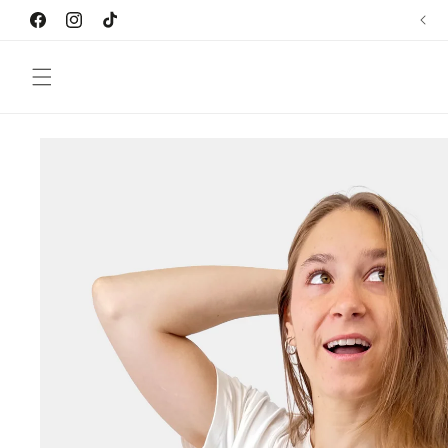
Ir
directamente
Facebook
Instagram
TikTok
al contenido
Ir
directamente
a la
información
del producto