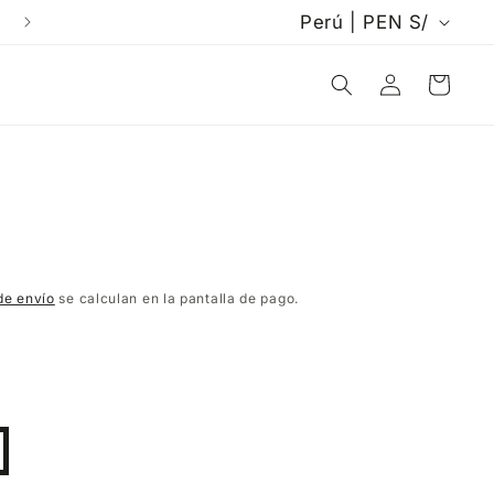
P
Perú | PEN S/
Envíos a todo el PERÚ 🇵🇪
a
Iniciar
Carrito
í
sesión
s
/
r
e
de envío
se calculan en la pantalla de pago.
g
i
ó
n