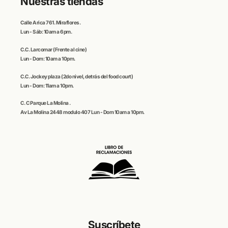
Nuestras tiendas
Calle
Arica
761. Miraflores.
Lun - Sáb: 10am a 6pm.
C.C
. Larcomar
(Frente al cine)
Lun - Dom: 10am a 10pm.
C.C.
Jockey plaza (
2do nivel, detrás del food court)
Lun - Dom: 11am a 10pm.
C. C
Parque La Molina
.
Av La Molina 2448 modulo 407 Lun - Dom 10am a 10pm.
Suscríbete