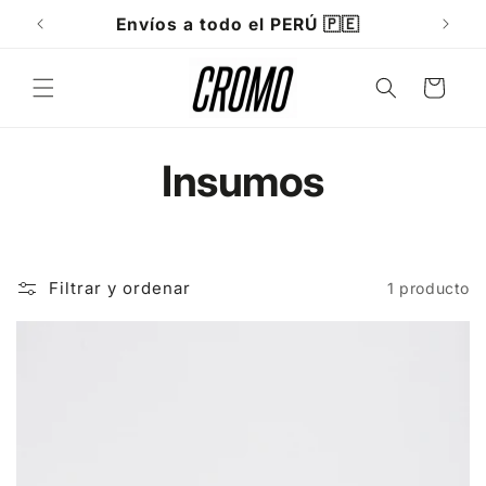
Ir
directamente
Envíos a todo el PERÚ 🇵🇪
al contenido
Carrito
C
Insumos
o
l
Filtrar y ordenar
1 producto
e
c
c