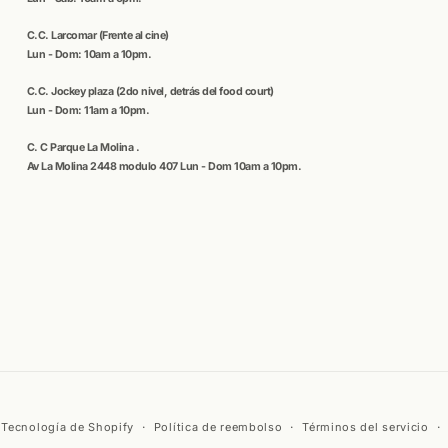
C.C
. Larcomar
(Frente al cine)
Lun - Dom: 10am a 10pm.
C.C.
Jockey plaza (
2do nivel, detrás del food court)
Lun - Dom: 11am a 10pm.
C. C
Parque La Molina
.
Av La Molina 2448 modulo 407 Lun - Dom 10am a 10pm.
Tecnología de Shopify
Política de reembolso
Términos del servicio