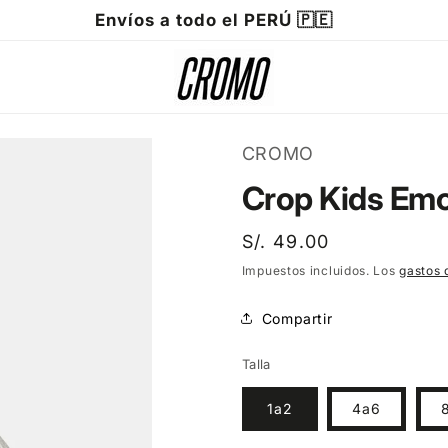
Envío veloz en 24 horas
CROMO
Crop Kids Emo
Precio
S/. 49.00
habitual
Impuestos incluidos. Los
gastos 
Compartir
Talla
1a2
4a6