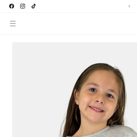
Ir
directamente
Facebook
Instagram
TikTok
al contenido
Ir
directamente
a la
información
del producto