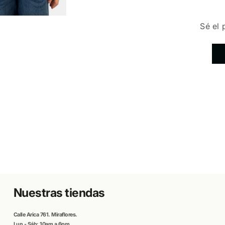
Sé el 
Nuestras tiendas
Calle
Arica
761. Miraflores.
Lun - Sáb: 10am a 6pm.