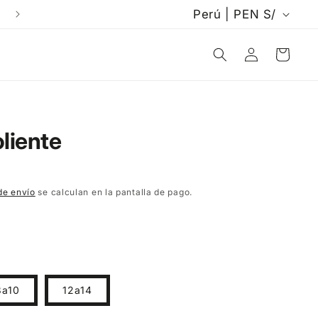
P
Perú | PEN S/
a
Iniciar
Carrito
í
sesión
s
/
liente
r
e
de envío
se calculan en la pantalla de pago.
g
i
ó
n
8a10
12a14