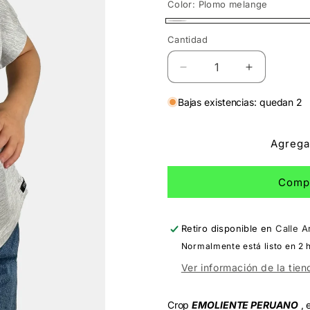
Color:
Plomo melange
Plomo
Cantidad
Cantidad
melange
Reducir
Aumentar
cantidad
cantidad
para
para
Bajas existencias: quedan 2
Crop
Crop
Kids
Kids
Agregar
Emoliente
Emoliente
Comp
Retiro disponible en
Calle A
Normalmente está listo en 2 
Ver información de la tien
Crop
EMOLIENTE PERUANO
, 