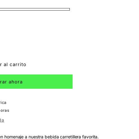
 al carrito
rar ahora
rica
horas
da
en homenaje a nuestra bebida carretillera favorita.