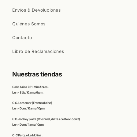
Envíos & Devoluciones
Quiénes Somos
Contacto
Libro de Reclamaciones
Nuestras tiendas
Calle
Arica
761. Miraflores.
Lun - Sáb: 10am a 6pm.
C.C
. Larcomar
(Frente al cine)
Lun - Dom: 10am a 10pm.
C.C.
Jockey plaza (
2do nivel, detrás del food court)
Lun - Dom: 11am a 10pm.
C. C
Parque La Molina
.