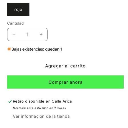
rojo
Cantidad
Cantidad
Reducir
Aumentar
cantidad
cantidad
para
para
Bajas existencias: quedan 1
Crop
Crop
Kids
Kids
Agregar al carrito
Peruanita
Peruanita
Bonita
Bonita
Comprar ahora
Retiro disponible en
Calle Arica
Normalmente está listo en 2 horas
Ver información de la tienda