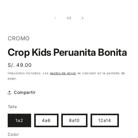
Abrir
Abrir
A
elemento
elemento
multimedia
multimedia
1
2
de
1
/
2
en
en
una
una
ventana
ventana
modal
modal
CROMO
Crop Kids Peruanita Bonita
Precio
S/. 49.00
habitual
Impuestos incluidos. Los
gastos de envío
se calculan en la pantalla de
pago.
Compartir
Talla
1a2
4a6
8a10
12a14
Color