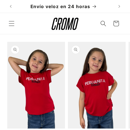
Ir
directamente
Envío veloz en 24 horas
al contenido
Carrito
Ir
directamente
a la
información
del producto