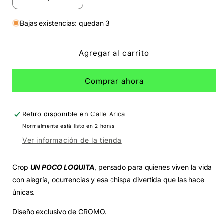
Reducir
Aumentar
cantidad
cantidad
para
para
Bajas existencias: quedan 3
Crop
Crop
Kids
Kids
Agregar al carrito
Un
Un
poquito
poquito
loquita
loquita
Comprar ahora
Retiro disponible en
Calle Arica
Normalmente está listo en 2 horas
Ver información de la tienda
Crop
UN POCO LOQUITA
, pensado para quienes viven la vida
con alegría, ocurrencias y esa chispa divertida que las hace
únicas.
Diseño exclusivo de CROMO.