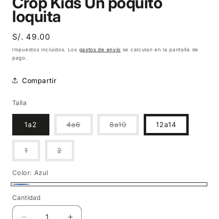
Crop Kids Un poquito
loquita
Precio
S/. 49.00
habitual
Impuestos incluidos. Los
gastos de envío
se calculan en la pantalla de
pago.
Compartir
Talla
Variante
Variante
1a2
4a6
8a10
12a14
agotada
agotada
o
o
no
no
Variante
Variante
1
2
disponible
disponible
agotada
agotada
o
o
no
no
Color:
Azul
disponible
disponible
Azul
Cantidad
Cantidad