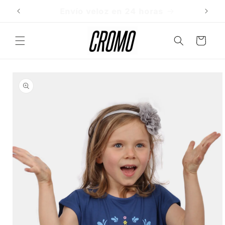
Ir
directamente
Envío veloz en 24 horas
al contenido
Carrito
Ir
directamente
a la
información
del producto