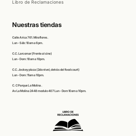
Libro de Reclamaciones
Nuestras tiendas
Calle
Arica
761. Miraflores.
Lun - Sáb: 10am a 6pm.
C.C
. Larcomar
(Frente al cine)
Lun - Dom: 10am a 10pm.
C.C.
Jockey plaza (
2do nivel, detrás del food court)
Lun - Dom: 11am a 10pm.
C. C
Parque La Molina
.
Av La Molina 2448 modulo 407 Lun - Dom 10am a 10pm.