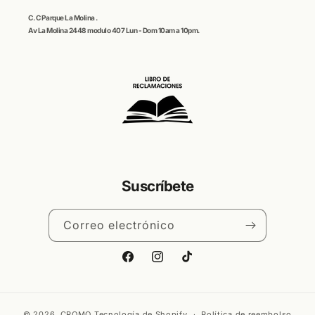
C. C
Parque La Molina
.
Av La Molina 2448 modulo 407 Lun - Dom 10am a 10pm.
Suscríbete
Correo electrónico
Facebook
Instagram
TikTok
© 2026,
CROMO
Tecnología de Shopify
Política de reembolso