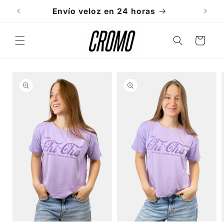
Ir
directamente
Envío veloz en 24 horas
al contenido
Carrito
Ir
directamente
a la
información
del producto