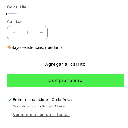
Color:
Lila
Lila
Cantidad
Cantidad
Reducir
Aumentar
cantidad
cantidad
para
para
Bajas existencias: quedan 2
Crop
Crop
Tome
Tome
Agregar al carrito
chicha
chicha
Comprar ahora
Retiro disponible en
Calle Arica
Normalmente está listo en 2 horas
Ver información de la tienda