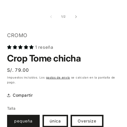
A
Abrir
Abrir
elemento
elemento
multimedia
multimedia
1
2
de
1
/
2
en
en
una
una
ventana
ventana
modal
modal
CROMO
1 reseña
Crop Tome chicha
Precio
S/. 79.00
habitual
Impuestos incluidos. Los
gastos de envío
se calculan en la pantalla de
pago.
Compartir
Talla
pequeña
única
Oversize