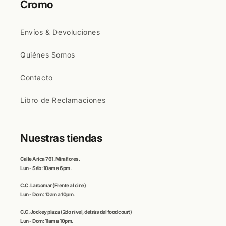
Cromo
Envíos & Devoluciones
Quiénes Somos
Contacto
Libro de Reclamaciones
Nuestras tiendas
Calle
Arica
761. Miraflores.
Lun - Sáb: 10am a 6pm.
C.C
. Larcomar
(Frente al cine)
Lun - Dom: 10am a 10pm.
C.C.
Jockey plaza (
2do nivel, detrás del food court)
Lun - Dom: 11am a 10pm.