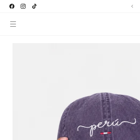
Ir
directamente
Facebook
Instagram
TikTok
al contenido
Ir
directamente
a la
información
del producto