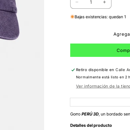
Reducir
Aumentar
cantidad
cantidad
para
para
Bajas existencias: quedan 1
Gorro
Gorro
Perú
Perú
Agregar
3D
3D
Morado
Morado
Comp
Retiro disponible en
Calle A
Normalmente está listo en 2 
Ver información de la tien
Gorro
PERÚ 3D
, un bordado senc
Detalles del producto