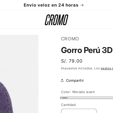
Envío veloz en 24 horas
CROMO
Gorro Perú 3
Precio
S/. 79.00
habitual
Impuestos incluidos. Los
gastos 
Compartir
Color:
Morado wash
Morado
Cantidad
Cantidad
wash