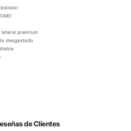
 beisbol
CROMO
 lateral premium
ilo desgastado
stable
n
eseñas de Clientes