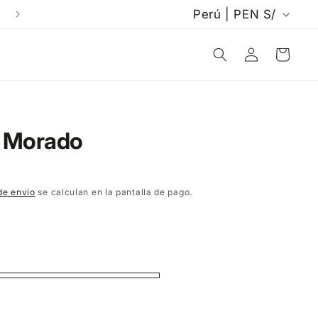
P
Perú | PEN S/
Envíos a todo el PERÚ 🇵🇪
a
Iniciar
Carrito
í
sesión
s
/
D Morado
r
e
de envío
se calculan en la pantalla de pago.
g
i
ó
n