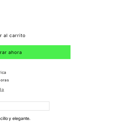
 al carrito
rar ahora
rica
horas
da
illo y elegante.