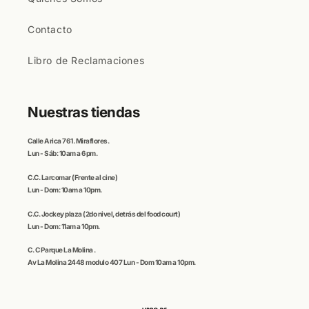
Contacto
Libro de Reclamaciones
Nuestras tiendas
Calle
Arica
761. Miraflores.
Lun - Sáb: 10am a 6pm.
C.C
. Larcomar
(Frente al cine)
Lun - Dom: 10am a 10pm.
C.C.
Jockey plaza (
2do nivel, detrás del food court)
Lun - Dom: 11am a 10pm.
C. C
Parque La Molina
.
Av La Molina 2448 modulo 407 Lun - Dom 10am a 10pm.