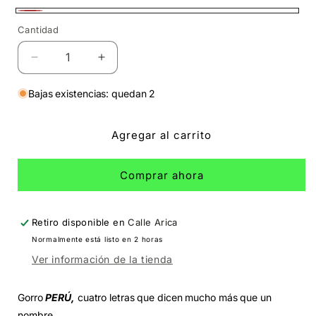
Fresa
Cantidad
Cantidad
Reducir
Aumentar
cantidad
cantidad
para
para
Bajas existencias: quedan 2
Gorro
Gorro
Perú
Perú
Agregar al carrito
negro
negro
hueso
hueso
Comprar ahora
Retiro disponible en
Calle Arica
Normalmente está listo en 2 horas
Ver información de la tienda
Gorro
PERÚ,
cuatro letras que dicen mucho más que un
nombre.