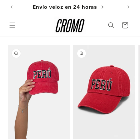
Ir
directamente
Envío veloz en 24 horas
al contenido
Carrito
Ir
directamente
a la
información
del producto