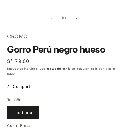
Abrir
Abrir
A
elemento
elemento
multimedia
multimedia
1
2
en
en
de
1
/
3
una
una
ventana
ventana
modal
modal
CROMO
Gorro Perú negro hueso
Precio
S/. 79.00
habitual
Impuestos incluidos. Los
gastos de envío
se calculan en la pantalla de
pago.
Compartir
Tamaño
mediano
Color:
Fresa