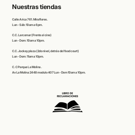
Nuestras tiendas
Calle
Arica
761. Miraflores.
Lun - Sáb: 10am a 6pm.
C.C
. Larcomar
(Frente al cine)
Lun - Dom: 10am a 10pm.
C.C.
Jockey plaza (
2do nivel, detrás del food court)
Lun - Dom: 11am a 10pm.
C. C
Parque La Molina
.
Av La Molina 2448 modulo 407 Lun - Dom 10am a 10pm.