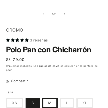
Abrir
A
Abrir
elemento
elemento
multimedia
multimedia
2
1
de
1
/
2
en
en
una
una
ventana
ventana
modal
modal
CROMO
3 reseñas
Polo Pan con Chicharrón
Precio
S/. 79.00
habitual
Impuestos incluidos. Los
gastos de envío
se calculan en la pantalla de
pago.
Compartir
Talla
Variante
Variante
Variante
XS
S
M
L
XL
agotada
agotada
agotada