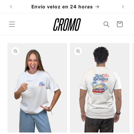
Ir
directamente
Envío veloz en 24 horas
al contenido
Carrito
Ir
directamente
a la
información
del producto