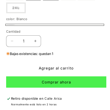
o
o
o
no
no
no
Variante
2XL
disponible
disponible
disponible
agotada
o
no
color:
Blanco
disponible
Blanco
Cantidad
Cantidad
Reducir
Aumentar
cantidad
cantidad
para
para
Bajas existencias: quedan 1
Polo
Polo
Pan
Pan
Agregar al carrito
con
con
Chicharrón
Chicharrón
Comprar ahora
Retiro disponible en
Calle Arica
Normalmente está listo en 2 horas