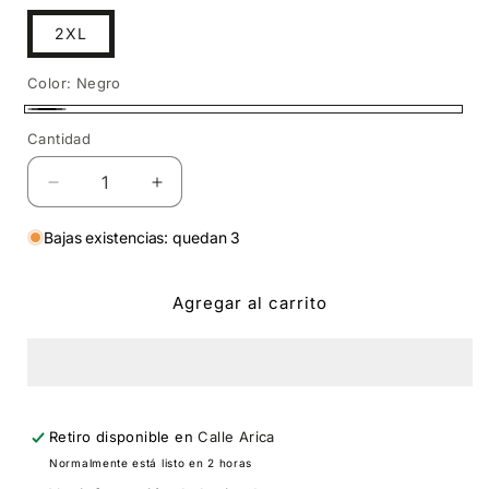
o
no
2XL
disponible
Color:
Negro
Negro
Cantidad
Cantidad
Reducir
Aumentar
cantidad
cantidad
para
para
Bajas existencias: quedan 3
Polo
Polo
Ceviche
Ceviche
Agregar al carrito
Peruano
Peruano
Retiro disponible en
Calle Arica
Normalmente está listo en 2 horas