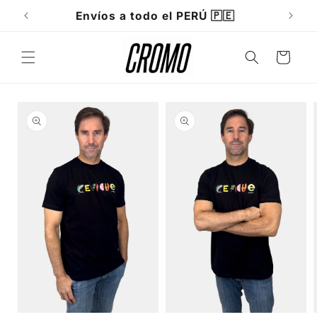
Ir
directamente
Envíos a todo el PERÚ 🇵🇪
al contenido
Carrito
Ir
directamente
a la
información
del producto