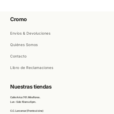
Cromo
Envíos & Devoluciones
Quiénes Somos
Contacto
Libro de Reclamaciones
Nuestras tiendas
Calle
Arica
761. Miraflores.
Lun - Sáb: 10am a 6pm.
C.C
. Larcomar
(Frente al cine)