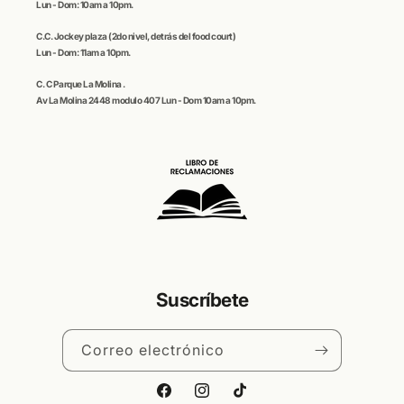
Lun - Dom: 10am a 10pm.
C.C.
Jockey plaza (
2do nivel, detrás del food court)
Lun - Dom: 11am a 10pm.
C. C
Parque La Molina
.
Av La Molina 2448 modulo 407 Lun - Dom 10am a 10pm.
Suscríbete
Correo electrónico
Facebook
Instagram
TikTok