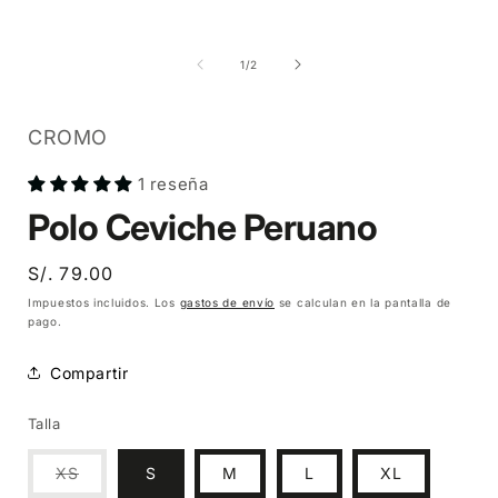
Abrir
Abrir
A
elemento
elemento
multimedia
multimedia
1
2
de
1
/
2
en
en
una
una
ventana
ventana
modal
modal
CROMO
1 reseña
Polo Ceviche Peruano
Precio
S/. 79.00
habitual
Impuestos incluidos. Los
gastos de envío
se calculan en la pantalla de
pago.
Compartir
Talla
Variante
XS
S
M
L
XL
agotada