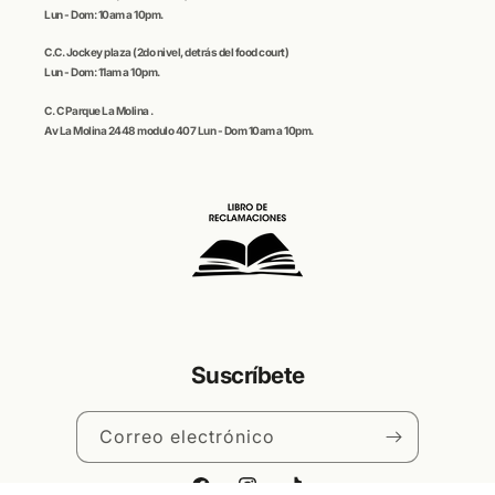
Lun - Dom: 10am a 10pm.
C.C.
Jockey plaza (
2do nivel, detrás del food court)
Lun - Dom: 11am a 10pm.
C. C
Parque La Molina
.
Av La Molina 2448 modulo 407 Lun - Dom 10am a 10pm.
Suscríbete
Correo electrónico