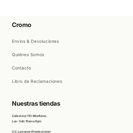
Cromo
Envíos & Devoluciones
Quiénes Somos
Contacto
Libro de Reclamaciones
Nuestras tiendas
Calle
Arica
761. Miraflores.
Lun - Sáb: 10am a 6pm.
C.C
. Larcomar
(Frente al cine)