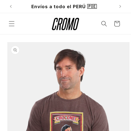
Ir
directamente
Envíos a todo el PERÚ 🇵🇪
al contenido
Carrito
Ir
directamente
a la
información
del producto