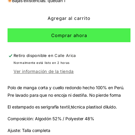
para
para
Bajas existencias: quedan 1
Polo
Polo
Chocomel
Chocomel
Agregar al carrito
Comprar ahora
Retiro disponible en
Calle Arica
Normalmente está listo en 2 horas
Ver información de la tienda
Polo de manga corta y cuello redondo hecho 100% en Perú.
Pre lavado para que no encoja ni destiña. No pierde forma
El estampado es serigrafía textil,técnica plastisol diluído.
Composición: Algodón 52% / Polyester 48%
Ajuste: Talla completa