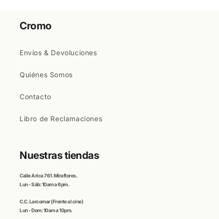
Cromo
Envíos & Devoluciones
Quiénes Somos
Contacto
Libro de Reclamaciones
Nuestras tiendas
Calle
Arica
761. Miraflores.
Lun - Sáb: 10am a 6pm.
C.C
. Larcomar
(Frente al cine)
Lun - Dom: 10am a 10pm.