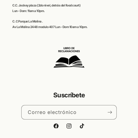
C.C.
Jockey plaza (
2do nivel, detrás del food court)
Lun - Dom: 11am a 10pm.
C. C
Parque La Molina
.
Av La Molina 2448 modulo 407 Lun - Dom 10am a 10pm.
Suscríbete
Correo electrónico
Facebook
Instagram
TikTok