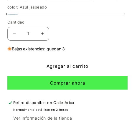
o
o
no
no
color:
Azul jaspeado
disponible
disponible
Azul
Cantidad
Cantidad
jaspeado
Reducir
Aumentar
cantidad
cantidad
para
para
Bajas existencias: quedan 3
Polo
Polo
Cuaderno
Cuaderno
Agregar al carrito
Escolar
Escolar
Comprar ahora
Retiro disponible en
Calle Arica
Normalmente está listo en 2 horas
Ver información de la tienda