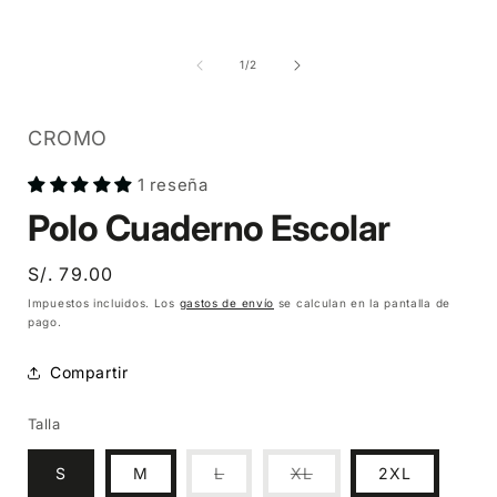
Abrir
Abrir
A
elemento
elemento
multimedia
multimedia
1
2
de
1
/
2
en
en
una
una
ventana
ventana
modal
modal
CROMO
1 reseña
Polo Cuaderno Escolar
Precio
S/. 79.00
habitual
Impuestos incluidos. Los
gastos de envío
se calculan en la pantalla de
pago.
Compartir
Talla
Variante
Variante
S
M
L
XL
2XL
agotada
agotada