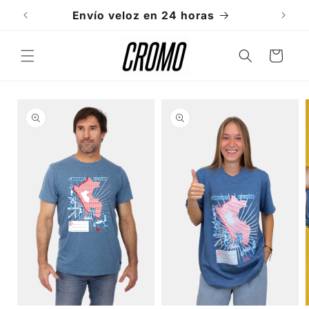
Ir
directamente
Envío veloz en 24 horas
al contenido
Carrito
Ir
directamente
a la
información
del producto