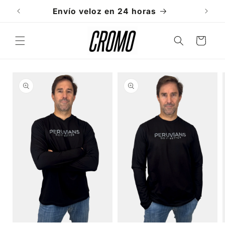
Ir
directamente
Envío veloz en 24 horas
al contenido
Carrito
Ir
directamente
a la
información
del producto