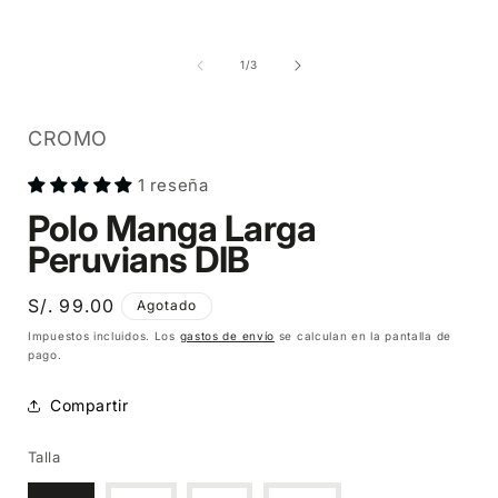
Abrir
Abrir
A
elemento
elemento
multimedia
multimedia
1
2
de
1
/
3
en
en
una
una
ventana
ventana
modal
modal
CROMO
1 reseña
Polo Manga Larga
Peruvians DIB
Precio
S/. 99.00
Agotado
habitual
Impuestos incluidos. Los
gastos de envío
se calculan en la pantalla de
pago.
Compartir
Talla