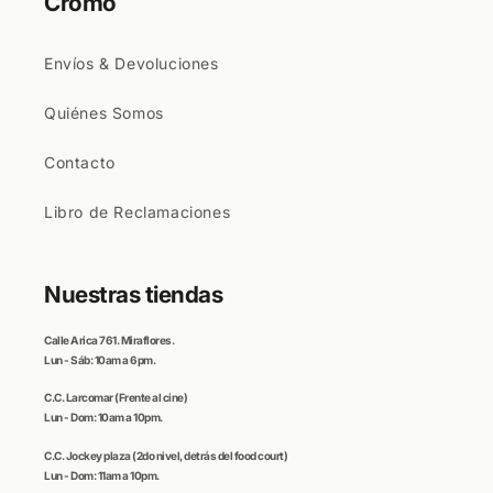
Cromo
Envíos & Devoluciones
Quiénes Somos
Contacto
Libro de Reclamaciones
Nuestras tiendas
Calle
Arica
761. Miraflores.
Lun - Sáb: 10am a 6pm.
C.C
. Larcomar
(Frente al cine)
Lun - Dom: 10am a 10pm.
C.C.
Jockey plaza (
2do nivel, detrás del food court)
Lun - Dom: 11am a 10pm.