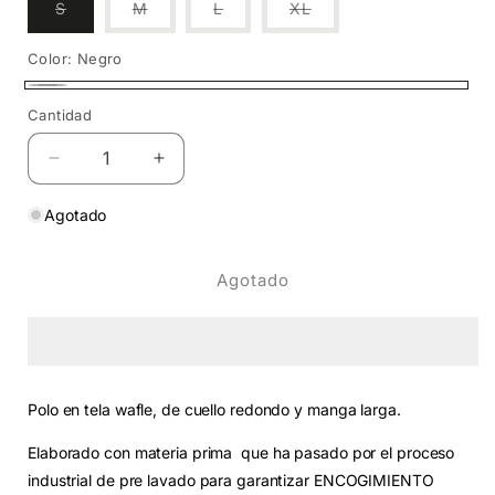
Variante
Variante
Variante
Variante
S
M
L
XL
agotada
agotada
agotada
agotada
o
o
o
o
no
no
no
no
Color:
Negro
disponible
disponible
disponible
disponible
Negro
Variante
Cantidad
Cantidad
agotada
o
Reducir
Aumentar
no
cantidad
cantidad
para
para
Agotado
disponible
Polo
Polo
Manga
Manga
Agotado
Larga
Larga
Peruvians
Peruvians
DIB
DIB
Polo en tela wafle, de cuello redondo y manga larga.
Elaborado con materia prima que ha pasado por el proceso
industrial de pre lavado para garantizar ENCOGIMIENTO