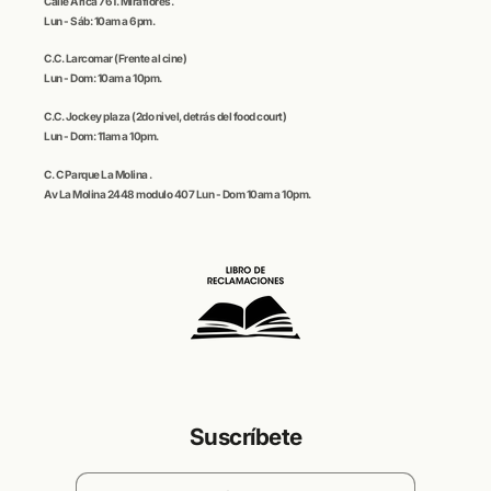
Calle
Arica
761. Miraflores.
Lun - Sáb: 10am a 6pm.
C.C
. Larcomar
(Frente al cine)
Lun - Dom: 10am a 10pm.
C.C.
Jockey plaza (
2do nivel, detrás del food court)
Lun - Dom: 11am a 10pm.
C. C
Parque La Molina
.
Av La Molina 2448 modulo 407 Lun - Dom 10am a 10pm.
Suscríbete