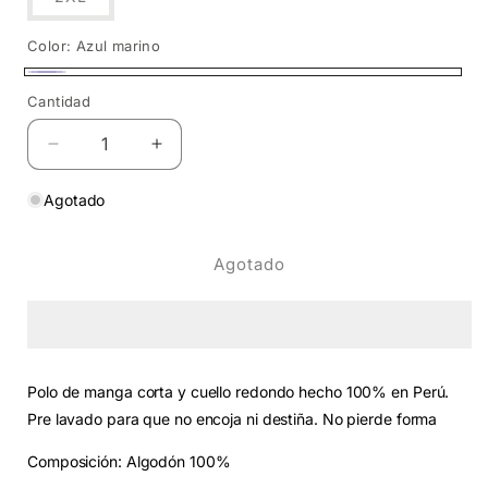
agotada
o
no
Color:
Azul marino
disponible
Azul
Variante
Cantidad
Cantidad
marino
agotada
o
Reducir
Aumentar
no
cantidad
cantidad
para
para
Agotado
disponible
Polo
Polo
Sólido
Sólido
Agotado
AZ
AZ
Polo de manga corta y cuello redondo hecho 100% en Perú.
Pre lavado para que no encoja ni destiña. No pierde forma
Composición: Algodón 100%