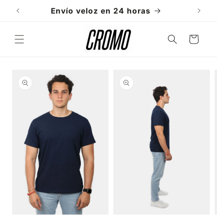
Ir
directamente
Envío veloz en 24 horas
al contenido
Carrito
Ir
directamente
a la
información
del producto