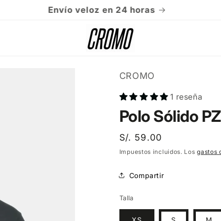
Envío veloz en 24 horas
CROMO
1 reseña
Polo Sólido PZ
Precio
S/. 59.00
habitual
Impuestos incluidos. Los
gastos 
Compartir
Talla
XS
S
M