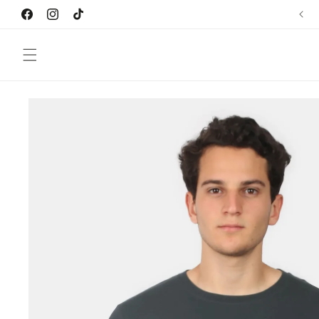
Ir
directamente
Facebook
Instagram
TikTok
al contenido
Ir
directamente
a la
información
del producto