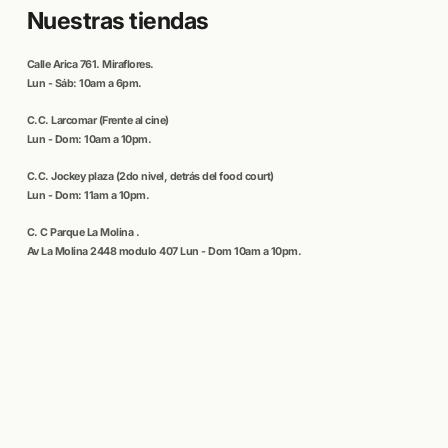
Nuestras tiendas
Calle
Arica
761. Miraflores.
Lun - Sáb: 10am a 6pm.
C.C
. Larcomar
(Frente al cine)
Lun - Dom: 10am a 10pm.
C.C.
Jockey plaza (
2do nivel, detrás del food court)
Lun - Dom: 11am a 10pm.
C. C
Parque La Molina
.
Av La Molina 2448 modulo 407 Lun - Dom 10am a 10pm.