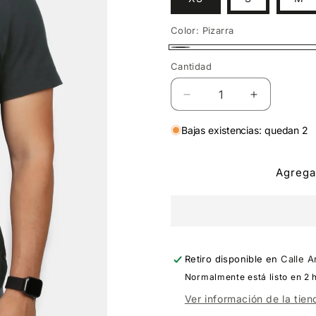
Color:
Pizarra
Pizarra
Cantidad
Cantidad
Reducir
Aumentar
cantidad
cantidad
para
para
Bajas existencias: quedan 2
Polo
Polo
Sólido
Sólido
Agregar
PZ
PZ
Retiro disponible en
Calle A
Normalmente está listo en 2 
Ver información de la tien