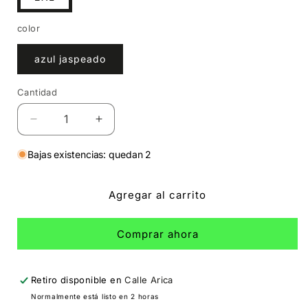
color
azul jaspeado
Cantidad
Cantidad
Reducir
Aumentar
cantidad
cantidad
para
para
Bajas existencias: quedan 2
Polo
Polo
Republica
Republica
Agregar al carrito
Del
Del
Perú
Perú
Comprar ahora
Retiro disponible en
Calle Arica
Normalmente está listo en 2 horas