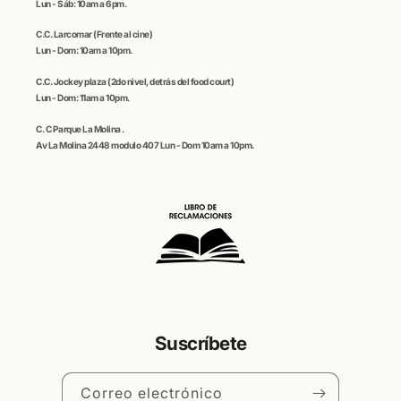
Lun - Sáb: 10am a 6pm.
C.C
. Larcomar
(Frente al cine)
Lun - Dom: 10am a 10pm.
C.C.
Jockey plaza (
2do nivel, detrás del food court)
Lun - Dom: 11am a 10pm.
C. C
Parque La Molina
.
Av La Molina 2448 modulo 407 Lun - Dom 10am a 10pm.
Suscríbete
Correo electrónico