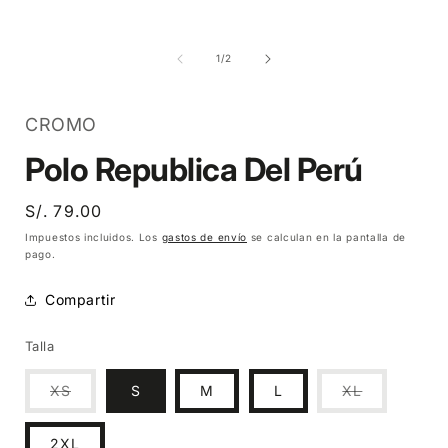
Abrir
Abrir
A
elemento
elemento
multimedia
multimedia
1
2
de
1
/
2
en
en
una
una
ventana
ventana
modal
modal
CROMO
Polo Republica Del Perú
Precio
S/. 79.00
habitual
Impuestos incluidos. Los
gastos de envío
se calculan en la pantalla de
pago.
Compartir
Talla
Variante
Variante
XS
S
M
L
XL
agotada
agotada
o
o
no
no
2XL
disponible
disponible