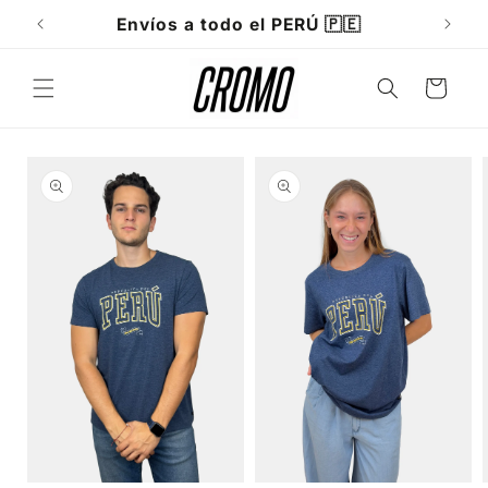
Ir
directamente
Envíos a todo el PERÚ 🇵🇪
al contenido
Carrito
Ir
directamente
a la
información
del producto