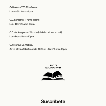
Calle
Arica
761. Miraflores.
Lun - Sáb: 10am a 6pm.
C.C
. Larcomar
(Frente al cine)
Lun - Dom: 10am a 10pm.
C.C.
Jockey plaza (
2do nivel, detrás del food court)
Lun - Dom: 11am a 10pm.
C. C
Parque La Molina
.
Av La Molina 2448 modulo 407 Lun - Dom 10am a 10pm.
Suscríbete