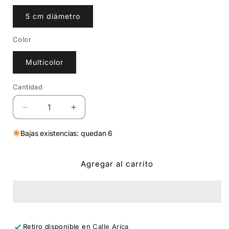
5 cm diámetro
Color
Multicolor
Cantidad
Cantidad
Reducir
Aumentar
cantidad
cantidad
para
para
Bajas existencias: quedan 6
Stickers
Stickers
pack#
pack#
Agregar al carrito
3
3
Retiro disponible en
Calle Arica