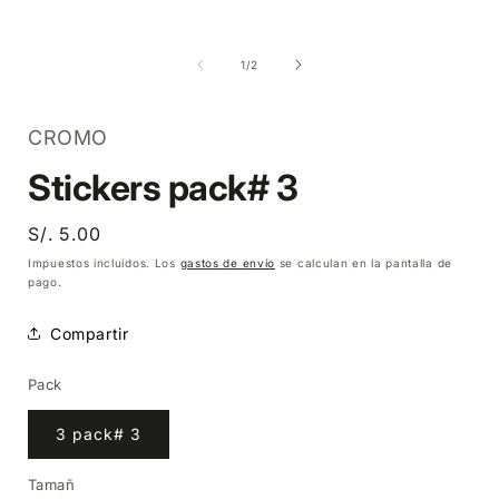
Abrir
Abrir
elemento
elemento
multimedia
multimedia
1
2
de
1
/
2
en
en
una
una
ventana
ventana
modal
modal
CROMO
Stickers pack# 3
Precio
S/. 5.00
habitual
Impuestos incluidos. Los
gastos de envío
se calculan en la pantalla de
pago.
Compartir
Pack
3 pack# 3
Tamañ